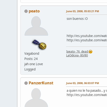
peato
June 03, 2008, 05:03:21 PM
son buenos :O
http://es.youtube.com/wa
http://es.youtube.com/w
]
peato- 76 dead
Vagabond
LaOdicea- 80/80
Posts: 24
jah one Love
Logged
PanzerKunst
June 03, 2008, 06:03:07 PM
a quien no le ha pasado...y
http://es.youtube.com/wa