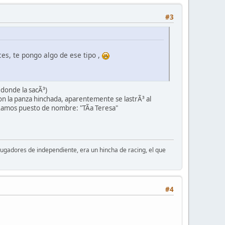
#3
es, te pongo algo de ese tipo ,
 donde la sacÃ³)
on la panza hinchada, aparentemente se lastrÃ³ al
bÃ­amos puesto de nombre: "TÃ­a Teresa"
os jugadores de independiente, era un hincha de racing, el que
#4