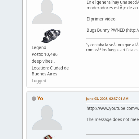
En el general hay una secci
moderadores estÃ¡n de ac
El primer video:
Bugs Bunny PWNED (http:/
"y contaba la seÃ±ora que allÃ¡
Legend
comprÃ³ los fuegos artificiales 
Posts: 10,486
deep vibes..
Location: Ciudad de
Buenos Aires
Logged
Yo
June 03, 2008, 02:37:01 AM
http://www.youtube.com/w
The message does not mee