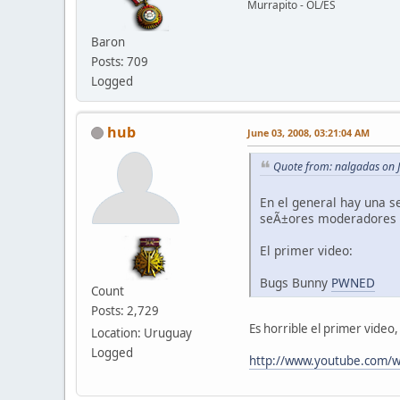
Murrapito - OL/ES
Baron
Posts: 709
Logged
hub
June 03, 2008, 03:21:04 AM
Quote from: nalgadas on 
En el general hay una se
seÃ±ores moderadores 
El primer video:
Bugs Bunny
PWNED
Count
Posts: 2,729
Es horrible el primer vide
Location: Uruguay
Logged
http://www.youtube.com/