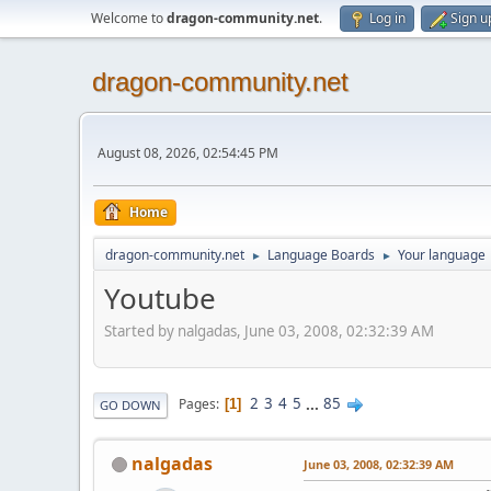
Welcome to
dragon-community.net
.
Log in
Sign u
dragon-community.net
August 08, 2026, 02:54:45 PM
Home
dragon-community.net
Language Boards
Your language
►
►
Youtube
Started by nalgadas, June 03, 2008, 02:32:39 AM
2
3
4
5
...
85
Pages
1
GO DOWN
nalgadas
June 03, 2008, 02:32:39 AM