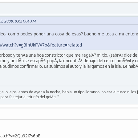
03, 2008, 03:21:04 AM
ideo, como podes poner una cosa de esas? bueno me toca a mi entonc
m/watch?v=gBlnUkFVX7o&feature=related
rboso y tenÃ­a una boa constrictor que me regalÃ³ mi tio. (sabrÃ¡ dios de
ho y un dÃ­a se escapÃ³. papÃ¡ la encontrÃ³ debajo del cerco inmÃ³vil y c
 pudimos confirmarlo. La subimos al auto y la largamos en la isla. Le ha
 a lo lejos, antes de ayer a la noche, habia un tipo llorando. no era el turco ni l
para festejar el triunfo del goiÃ¡s."
watch?v=2Qu92l7s6bE