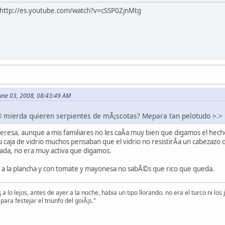
http://es.youtube.com/watch?v=cSSP0ZjnMtg
une 03, 2008, 08:43:49 AM
© mierda quieren serpientes de mÃ¡scotas? Mepara tan pelotudo >.>
teresa, aunque a mis familiares no les caÃ­a muy bien que digamos el hec
u caja de vidrio muchos pensaban que el vidrio no resistirÃ­a un cabezazo 
lada, no era muy activa que digamos.
, a la plancha y con tomate y mayonesa no sabÃ©s que rico que queda.
 a lo lejos, antes de ayer a la noche, habia un tipo llorando. no era el turco ni l
para festejar el triunfo del goiÃ¡s."