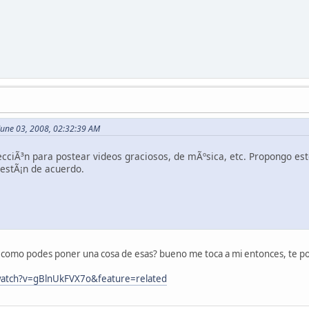
June 03, 2008, 02:32:39 AM
cciÃ³n para postear videos graciosos, de mÃºsica, etc. Propongo este
estÃ¡n de acuerdo.
o, como podes poner una cosa de esas? bueno me toca a mi entonces, te po
watch?v=gBlnUkFVX7o&feature=related