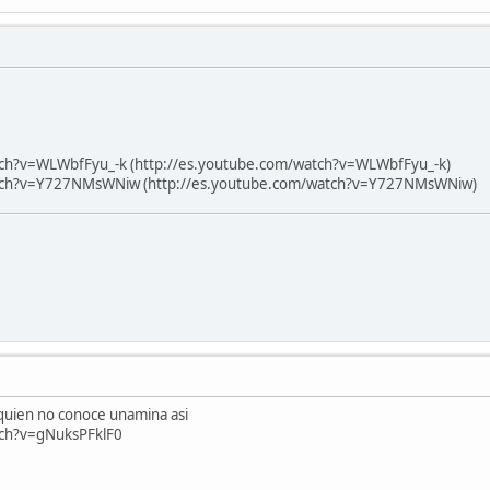
tch?v=WLWbfFyu_-k (http://es.youtube.com/watch?v=WLWbfFyu_-k)
atch?v=Y727NMsWNiw (http://es.youtube.com/watch?v=Y727NMsWNiw)
 quien no conoce unamina asi
tch?v=gNuksPFklF0