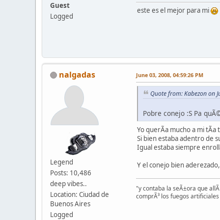
Guest
este es el mejor para mi
Logged
nalgadas
June 03, 2008, 04:59:26 PM
Quote from: Kabezon on J
Pobre conejo :S Pa quÃ
Yo querÃ­a mucho a mi tÃ­a 
Si bien estaba adentro de s
Igual estaba siempre enrol
Legend
Y el conejo bien aderezado
Posts: 10,486
deep vibes..
"y contaba la seÃ±ora que allÃ¡
Location: Ciudad de
comprÃ³ los fuegos artificiales 
Buenos Aires
Logged