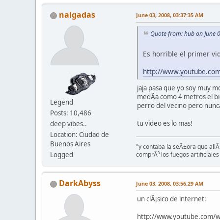
nalgadas
June 03, 2008, 03:37:35 AM
Quote from: hub on June 
Es horrible el primer v
http://www.youtube.co
jaja pasa que yo soy muy mo
medÃ­a como 4 metros el bic
Legend
perro del vecino pero nunca
Posts: 10,486
tu video es lo mas!
deep vibes..
Location: Ciudad de
Buenos Aires
"y contaba la seÃ±ora que allÃ¡
comprÃ³ los fuegos artificiales 
Logged
DarkAbyss
June 03, 2008, 03:56:29 AM
un clÃ¡sico de internet:
http://www.youtube.com/