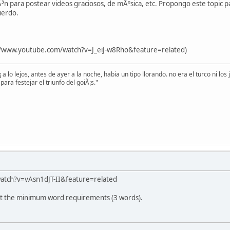
Ã³n para postear videos graciosos, de mÃºsica, etc. Propongo este topic pa
uerdo.
/www.youtube.com/watch?v=J_eiJ-w8Rho&feature=related)
 a lo lejos, antes de ayer a la noche, habia un tipo llorando. no era el turco ni l
para festejar el triunfo del goiÃ¡s."
atch?v=vAsn1dJT-II&feature=related
t the minimum word requirements (3 words).