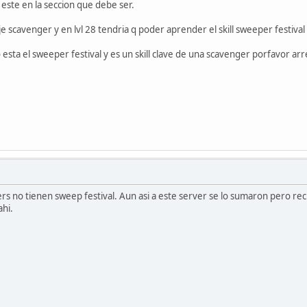
 este en la seccion que debe ser.
scavenger y en lvl 28 tendria q poder aprender el skill sweeper festival
no esta el sweeper festival y es un skill clave de una scavenger porfavor arr
ers no tienen sweep festival. Aun asi a este server se lo sumaron pero reci
ahi.