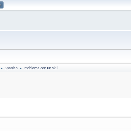
p
Spanish
Problema con un skill
►
►