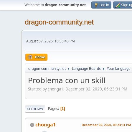
Welcome to
dragon-community.net
.
Log in
Sign u
dragon-community.net
August 07, 2026, 10:35:40 PM
Home
dragon-community.net
Language Boards
Your language
►
►
Problema con un skill
Started by chonga1, December 02, 2020, 05:23:31 PM
Pages
1
GO DOWN
chonga1
December 02, 2020, 05:23:31 PM